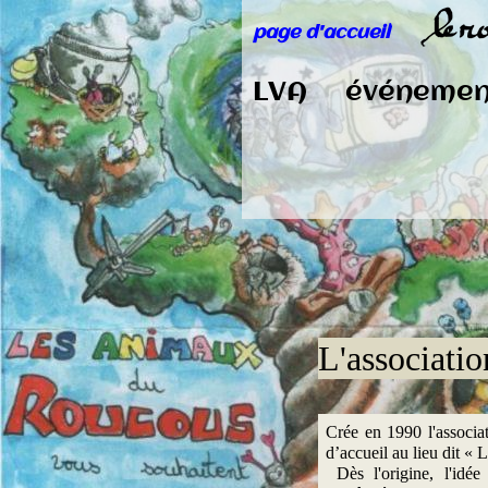
page d'accueil
LVA
événemen
L'associati
Crée en 1990 l'associat
d’accueil au lieu dit «
Dès l'origine, l'idée