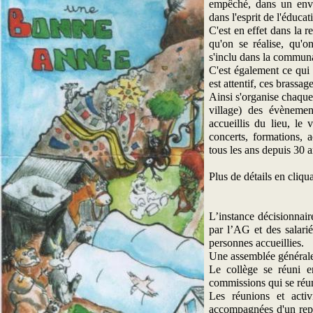
empêché, dans un envir
dans l'esprit de l'éducat
C'est en effet dans la r
qu'on se réalise, qu'o
s'inclu dans la commun
C'est également ce qui 
est attentif, ces brassag
Ainsi s'organise chaque
village) des évènemen
accueillis du lieu, le 
concerts, formations, a
tous les ans depuis 30 
Plus de détails en cliqua
L’instance décisionnai
par l’AG et des salarié
personnes accueillies.
Une assemblée générale 
Le collège se réuni e
commissions qui se réun
Les réunions et activ
accompagnées d'un repas