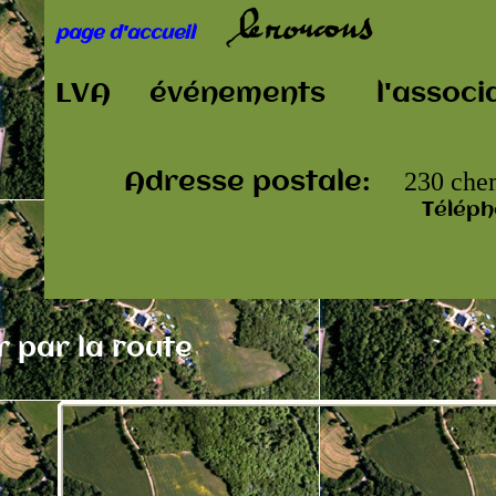
page d'accueil
LVA
événements
l'associ
Adresse postale:
230 ch
Télép
r par la route